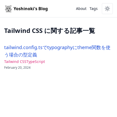
Yoshinoki's Blog
About
Tags
Tailwind CSS
に関する記事一覧
tailwind.config.tsでtypographyにtheme関数を使
う場合の型定義
Tailwind CSS
TypeScript
February 20, 2024